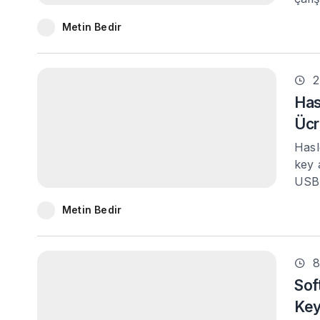
Metin Bedir
2
Has
Ücr
Hasl
key 
USB 
Metin Bedir
8
Sof
Ke