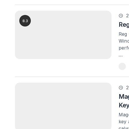
2
8.3
Reg
Reg 
Wind
perf
…
2
Mag
Ke
Mago
key 
çalı