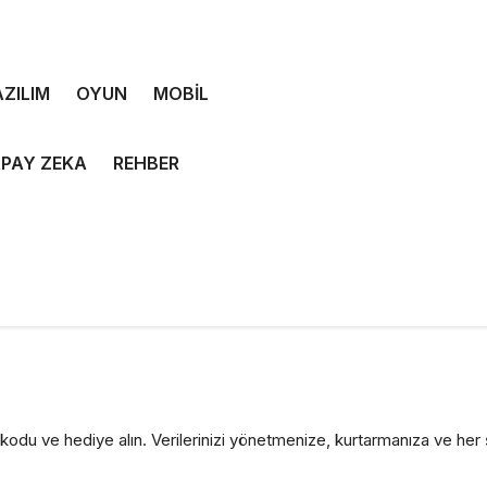
ZILIM
OYUN
MOBİL
PAY ZEKA
REHBER
ıt kodu ve hediye alın. Verilerinizi yönetmenize, kurtarmanıza ve he