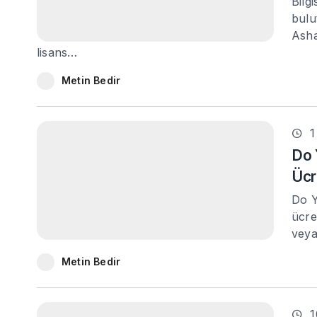
Bilg
bulu
Asha
lisans…
Metin Bedir
1
Do 
Ücr
Do Y
ücret
veya
Metin Bedir
1