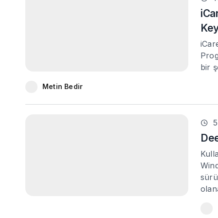
iCa
Ke
iCar
Prog
bir 
Metin Bedir
5
Dee
Kull
Wind
sürü
olan