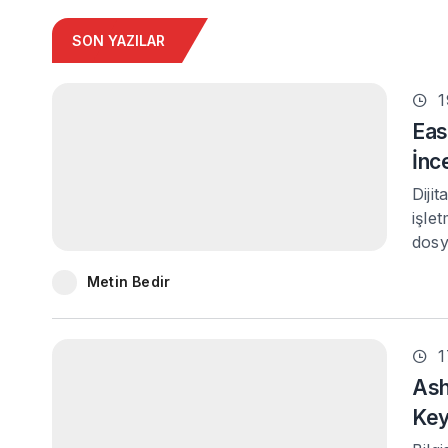
SON YAZILAR
1
Eas
İnc
Diji
işlet
dosy
Metin Bedir
1
Ash
Ke