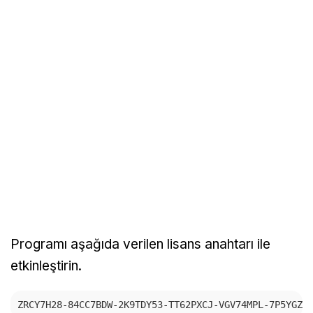
Programı aşağıda verilen lisans anahtarı ile
etkinleştirin.
ZRCY7H28-84CC7BDW-2K9TDY53-TT62PXCJ-VGV74MPL-7P5YGZ9