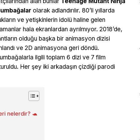
tçılarından alan bunlar
Teenage Mutant Ninja
lumbağalar
olarak adlandırılır. 80’li yıllarda
kların ve yetişkinlerin idolü haline gelen
amanlar hala ekranlardan ayrılmıyor. 2018’de,
ntların olduğu başka bir animasyon dizisi
nlandı ve 2D animasyona geri döndü.
umbağalarla ilgili toplam 6 dizi ve 7 film
turuldu. Her şey iki arkadaşın çizdiği parodi
ri nelerdir? 🐢