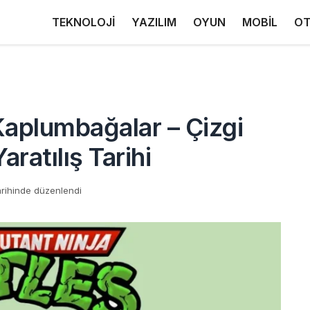
TEKNOLOJİ
YAZILIM
OYUN
MOBİL
OT
aplumbağalar – Çizgi
ratılış Tarihi
arihinde düzenlendi