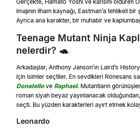
Gerçekte, Hamato Yoshi ve karısını öldüren Or
imajının ilham kaynağı, Eastman’a tehlikeli bir
Ayrıca ana karakter, bir muhabir ve kaplumbağal
Teenage Mutant Ninja Kapl
nelerdir? 🐢
Arkadaşlar, Anthony Janson’ın Laird’s History
için isimler seçtiler. En sevdikleri Rönesans san
Donatello
ve
Raphael
. Mutantların görünüşle
roman siyah beyaz yayınlanacak olduğundan, Kev
seçti. Bu yüzden karakterleri ayırt etmek kolay
Leonardo