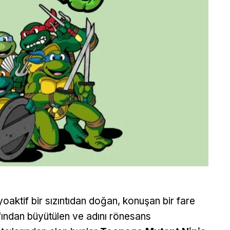
oaktif bir sızıntıdan doğan, konuşan bir fare
fından büyütülen ve adını rönesans