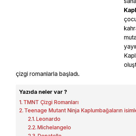
sana
Kap
çocu
kahr
muta
yayı
Kapl
oluş
çizgi romanlarla başladı.
Yazıda neler var ?
TMNT Çizgi Romanları
Teenage Mutant Ninja Kaplumbağaların isimle
Leonardo
Michelangelo
Donatello