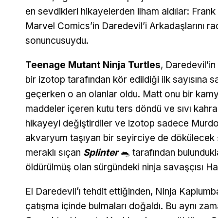
en sevdikleri hikayelerden ilham aldılar: Frank
Marvel Comics’in Daredevil’i Arkadaşlarını rad
sonuncusuydu.
Teenage Mutant Ninja Turtles
, Daredevil’i
bir izotop tarafından kör edildiği ilk sayısına 
geçerken o an olanlar oldu. Matt onu bir kam
maddeler içeren kutu ters döndü ve sıvı kahr
hikayeyi değiştirdiler ve izotop sadece Murdo
akvaryum taşıyan bir seyirciye de dökülecek şe
meraklı sıçan
Splinter
🐀 tarafından bulundukl
öldürülmüş olan sürgündeki ninja savaşçısı Ha
El Daredevil’ı tehdit ettiğinden, Ninja Kaplumb
çatışma içinde bulmaları doğaldı. Bu aynı zama