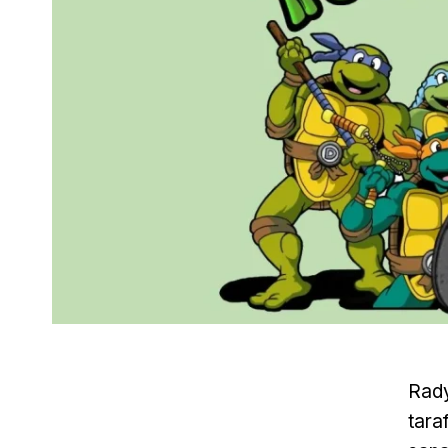
Rady
tara