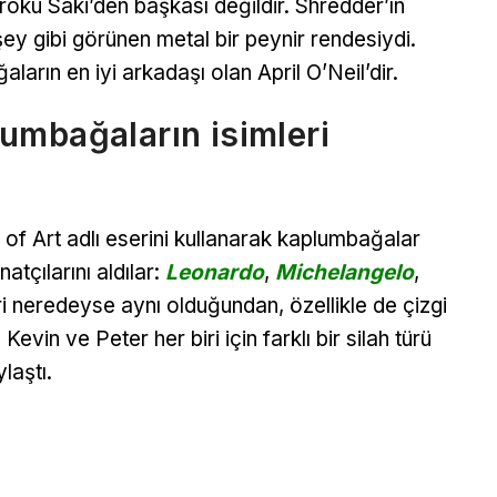
oku Saki’den başkası değildir. Shredder’ın
 şey gibi görünen metal bir peynir rendesiydi.
arın en iyi arkadaşı olan April O’Neil’dir.
umbağaların isimleri
 of Art adlı eserini kullanarak kaplumbağalar
atçılarını aldılar:
Leonardo
,
Michelangelo
,
ri neredeyse aynı olduğundan, özellikle de çizgi
in ve Peter her biri için farklı bir silah türü
laştı.