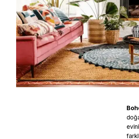
Boh
doğa
evini
fark