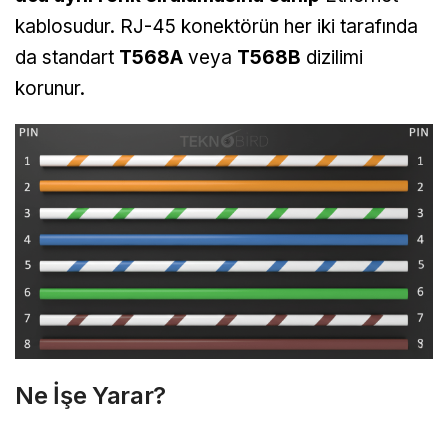
kablosudur. RJ-45 konektörün her iki tarafında
da standart
T568A
veya
T568B
dizilimi
korunur.
Ne İşe Yarar?