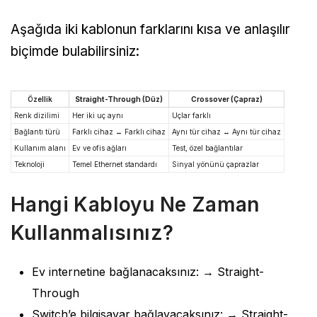
Aşağıda iki kablonun farklarını kısa ve anlaşılır
biçimde bulabilirsiniz:
Özellik
Straight-Through (Düz)
Crossover (Çapraz)
Renk dizilimi
Her iki uç aynı
Uçlar farklı
Bağlantı türü
Farklı cihaz ↔ Farklı cihaz
Aynı tür cihaz ↔ Aynı tür cihaz
Kullanım alanı
Ev ve ofis ağları
Test, özel bağlantılar
Teknoloji
Temel Ethernet standardı
Sinyal yönünü çaprazlar
Hangi Kabloyu Ne Zaman
Kullanmalısınız?
Ev internetine bağlanacaksınız: → Straight-
Through
Switch’e bilgisayar bağlayacaksınız: → Straight-