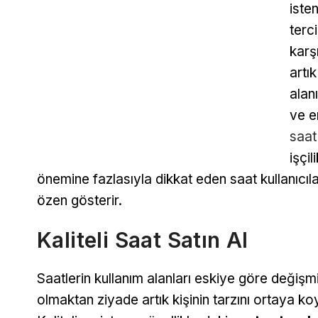
iste
terci
karş
artı
alan
ve e
saat 
işçi
önemine fazlasıyla dikkat eden saat kullanıcıla
özen gösterir.
Kaliteli Saat Satın Al
Saatlerin kullanım alanları eskiye göre değişm
olmaktan ziyade artık kişinin tarzını ortaya 