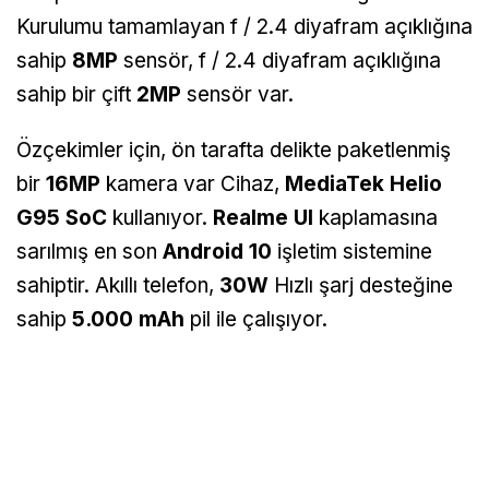
Kurulumu tamamlayan f / 2.4 diyafram açıklığına
sahip
8MP
sensör, f / 2.4 diyafram açıklığına
sahip bir çift
2MP
sensör var.
Özçekimler için, ön tarafta delikte paketlenmiş
bir
16MP
kamera var Cihaz,
MediaTek Helio
G95 SoC
kullanıyor.
Realme UI
kaplamasına
sarılmış en son
Android 10
işletim sistemine
sahiptir. Akıllı telefon,
30W
Hızlı şarj desteğine
sahip
5.000 mAh
pil ile çalışıyor.