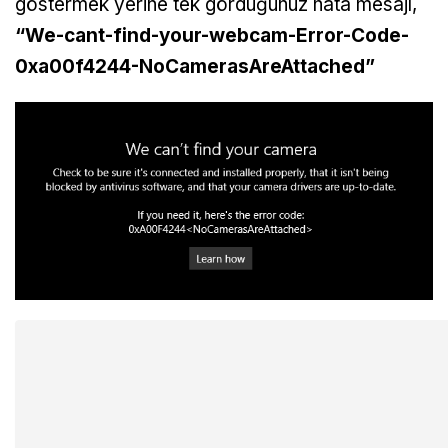
göstermek yerine tek gördüğünüz hata mesajı,
“We-cant-find-your-webcam-Error-Code-
0xa00f4244-NoCamerasAreAttached”