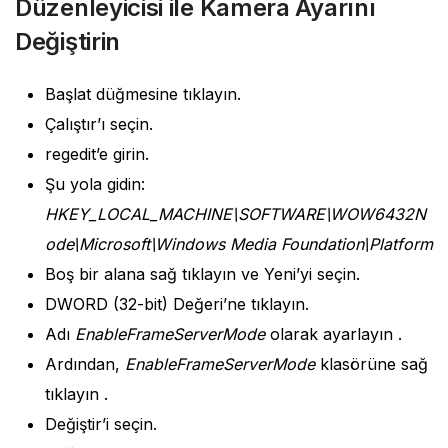
Düzenleyicisi ile Kamera Ayarını
Değiştirin
Başlat düğmesine tıklayın.
Çalıştır’ı seçin.
regedit’e girin.
Şu yola gidin:
HKEY_LOCAL_MACHINE\SOFTWARE\WOW6432N
ode\Microsoft\Windows Media Foundation\Platform
Boş bir alana sağ tıklayın ve Yeni’yi seçin.
DWORD (32-bit) Değeri’ne tıklayın.
Adı
EnableFrameServerMode
olarak ayarlayın .
Ardından,
EnableFrameServerMode
klasörüne sağ
tıklayın .
Değiştir’i seçin.