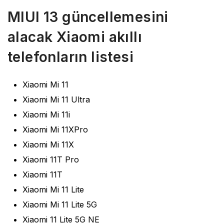
MIUI 13 güncellemesini
alacak Xiaomi akıllı
telefonların listesi
Xiaomi Mi 11
Xiaomi Mi 11 Ultra
Xiaomi Mi 11i
Xiaomi Mi 11XPro
Xiaomi Mi 11X
Xiaomi 11T Pro
Xiaomi 11T
Xiaomi Mi 11 Lite
Xiaomi Mi 11 Lite 5G
Xiaomi 11 Lite 5G NE