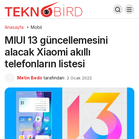
Anasayfa
Mobil
MIUI 13 güncellemesini
alacak Xiaomi akıllı
telefonların listesi
Metin Bedir
tarafından
2 Ocak 2022