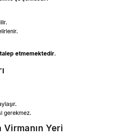
ir.
irlenir.
 talep etmemektedir
.
rı
ylaşır.
si gerekmez.
 Virmanın Yeri