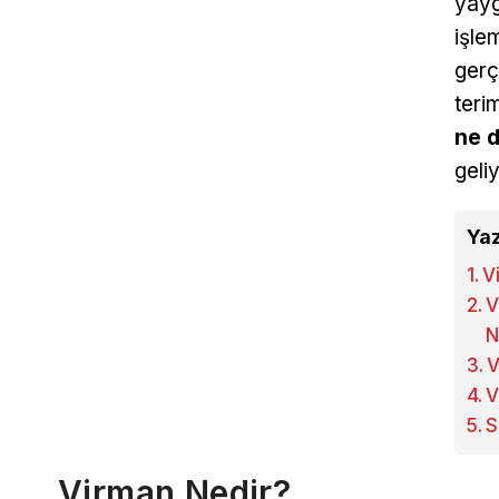
yayg
işle
gerç
teri
ne 
geli
Yaz
V
V
N
V
V
S
Virman Nedir?