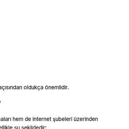
açısından oldukça önemlidir.
?
aları hem de internet şubeleri üzerinden
llikle şu şekildedir: