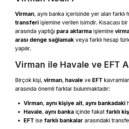
Virman
, aynı banka içerisinde yer alan farklı
transferi
işlemine verilen isimdir. Kısacası bi
arasında yaptığı
para aktarma
işlemine
virma
arası denge sağlamak
veya farklı hesap tür
yapılır.
Virman ile Havale ve EFT A
Birçok kişi,
virman
,
havale
ve
EFT
kavramların
arasında önemli farklar bulunmaktadır:
Virman
,
aynı kişiye ait
,
aynı bankadaki
h
Havale
,
aynı banka
içinde fakat
farklı kiş
EFT
ise
farklı bankalar
arasındaki transfer