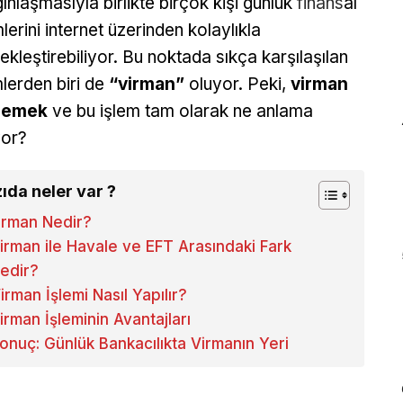
ınlaşmasıyla birlikte birçok kişi günlük
finans
al
mlerini internet üzerinden kolaylıkla
ekleştirebiliyor. Bu noktada sıkça karşılaşılan
mlerden biri de
“virman”
oluyor. Peki,
virman
demek
ve bu işlem tam olarak ne anlama
yor?
ıda neler var ?
irman Nedir?
irman ile Havale ve EFT Arasındaki Fark
edir?
irman İşlemi Nasıl Yapılır?
irman İşleminin Avantajları
onuç: Günlük Bankacılıkta Virmanın Yeri