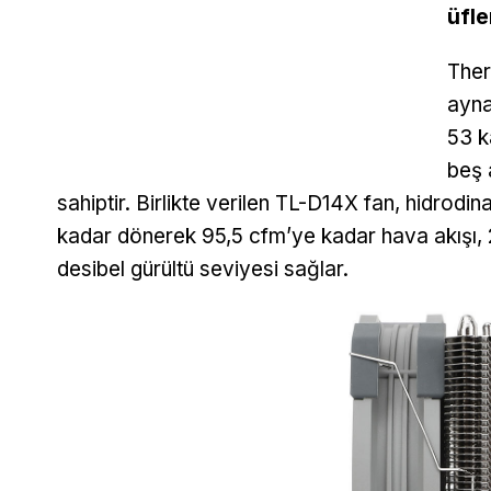
üfle
Ther
ayna
53 k
beş 
sahiptir. Birlikte verilen TL-D14X fan, hidrod
kadar dönerek 95,5 cfm’ye kadar hava akışı
desibel gürültü seviyesi sağlar.