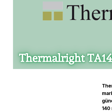
Ther
mark
günc
140 