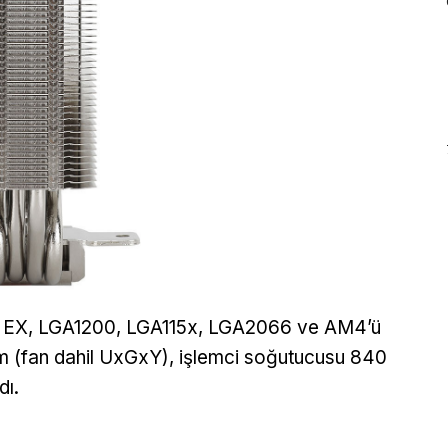
140 EX, LGA1200, LGA115x, LGA2066 ve AM4’ü
m (fan dahil UxGxY), işlemci soğutucusu 840
dı.