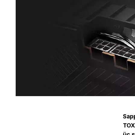
Sapp
TOXI
üç s