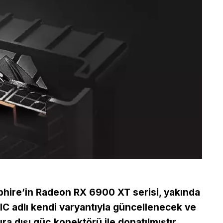
hire’in Radeon RX 6900 XT serisi, yakında
C adlı kendi varyantıyla güncellenecek ve
ıra dışı güç konektörü ile donatılmıştır.