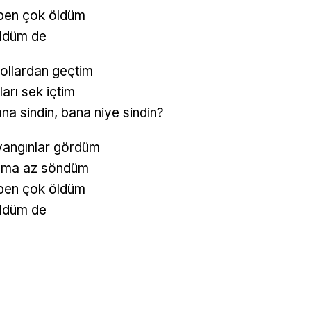
 ben çok öldüm
üldüm de
yollardan geçtim
ıları sek içtim
a sindin, bana niye sindin?
yangınlar gördüm
ama az söndüm
 ben çok öldüm
üldüm de