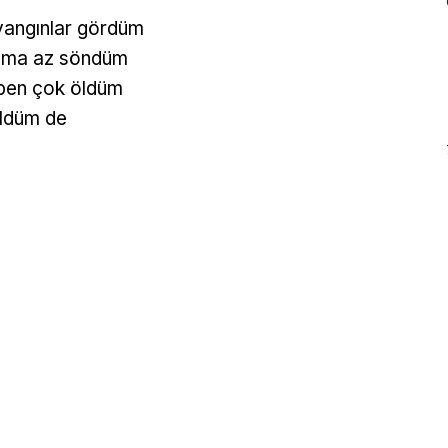
yangınlar gördüm
ama az söndüm
 ben çok öldüm
üldüm de