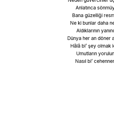
Neden güvercinler uçu
Anlatınca sönmüyo
Bana güzelliği resm
Ne ki bunlar daha ne
Aldıklarının yanın
Dünya her an döner 
Hâlâ bi’ şey olmak i
Umutların yorulu
Nasıl bi’ cehenne