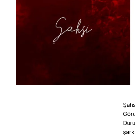
Şahs
Görd
Duru
şark