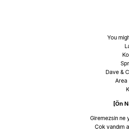
You migh
L
Ko
Spr
Dave & C
Area
K
[Ön N
Giremezsin ne 
Çok yandım 