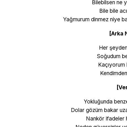
Bilebilsen ne 
Bile bile ac
Yağmurum dinmez niye ban
[Arka 
Her şeyden
Soğudum be
Kaçıyorum 
Kendimden
[Ve
Yokluğunda benzet
Dolar gözüm bakar uza
Nankör ifadeler h