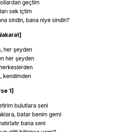
yollardan geçtim
ıları sek içtim
a sindin, bana niye sindin?
Nakarat]
, her şeyden
n her şeyden
herkeslerden
, kendimden
rse 1]
irim bulutlara seni
klara, batar benim gemi
atırlatır bana seni