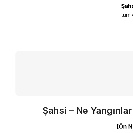
Şah
tüm 
Şahsi – Ne Yangınlar
[Ön N