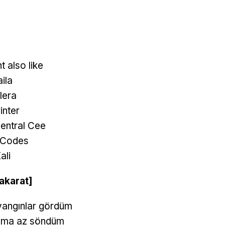
t also like
aila
lera
inter
entral Cee
 Codes
ali
akarat]
yangınlar gördüm
ama az söndüm