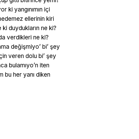
p gitti bitirince yemi?
r ki yangınımın içi
edemez ellerinin kiri
 ki duydukların ne ki?
da verdikleri ne ki?
ama değişmiyo’ bi’ şey
çin veren dolu bi’ şey
nca bulamıyo’n iten
m bu her yanı diken