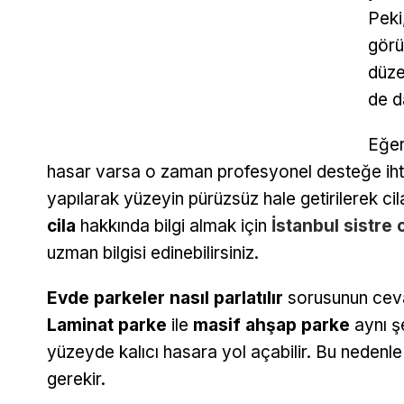
Peki
görü
düze
de d
Eğer
hasar varsa o zaman profesyonel desteğe iht
yapılarak yüzeyin pürüzsüz hale getirilerek ci
cila
hakkında bilgi almak için
İstanbul sistre c
uzman bilgisi edinebilirsiniz.
Evde parkeler nasıl parlatılır
sorusunun cevab
Laminat parke
ile
masif ahşap parke
aynı şe
yüzeyde kalıcı hasara yol açabilir. Bu nedenl
gerekir.