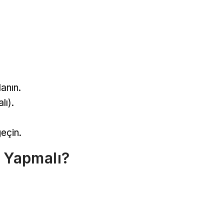
anın.
lı).
geçin.
e Yapmalı?