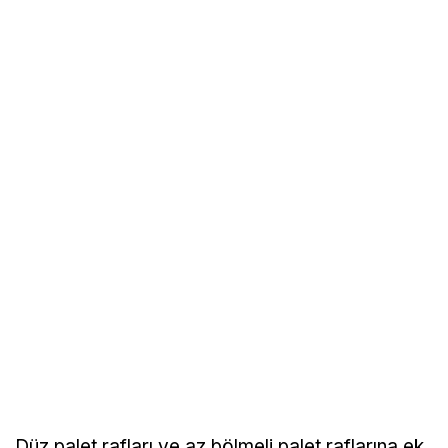
Düz palet rafları ve az bölmeli palet raflarına ek