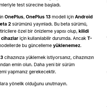
mleriyle test sürecine başladı.
ün
OnePlus
,
OnePlus 13
modeli için
Android
eta 2
sürümünü yayınladı. Bu beta sürümü,
ştiricilere özel bir önizleme yapısı olup,
kilidi
 cihazlar
için kullanılabilir durumda. Ancak
T-
i modellerde bu güncelleme
yüklenemez
.
13
cihazınıza yüklemek istiyorsanız, cihazınızın
ından emin olun. Daha yeni bir sürüm
lemi yapmanız gerekecektir.
ıcılara yönelik olduğunu unutmayın.