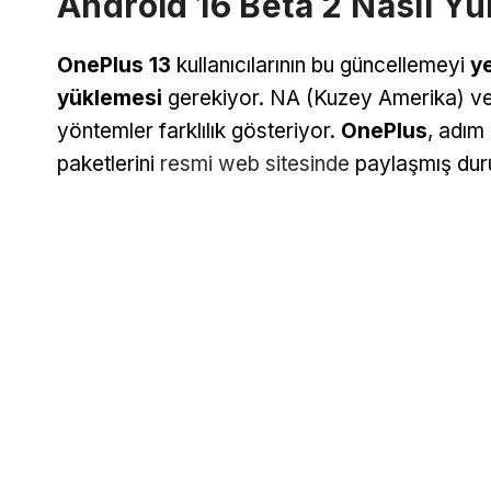
Android 16 Beta 2 Nasıl Yü
OnePlus 13
kullanıcılarının bu güncellemeyi
y
yüklemesi
gerekiyor. NA (Kuzey Amerika) ve E
yöntemler farklılık gösteriyor.
OnePlus
, adım
paketlerini
resmi web sitesinde
paylaşmış du