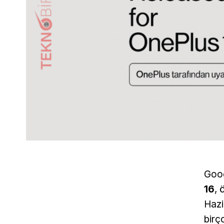
Goog
16
, 
Hazi
birço