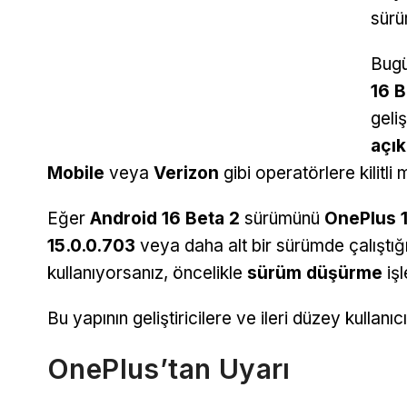
sürü
Bug
16 B
geli
açık
Mobile
veya
Verizon
gibi operatörlere kilitl
Eğer
Android 16 Beta 2
sürümünü
OnePlus 
15.0.0.703
veya daha alt bir sürümde çalıştığ
kullanıyorsanız, öncelikle
sürüm düşürme
iş
Bu yapının geliştiricilere ve ileri düzey kullan
OnePlus’tan Uyarı