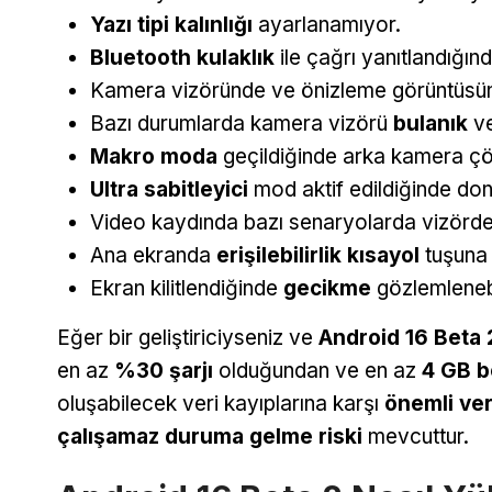
Yazı tipi kalınlığı
ayarlanamıyor.
Bluetooth kulaklık
ile çağrı yanıtlandığınd
Kamera vizöründe ve önizleme görüntüs
Bazı durumlarda kamera vizörü
bulanık
ve
Makro moda
geçildiğinde arka kamera çök
Ultra sabitleyici
mod aktif edildiğinde do
Video kaydında bazı senaryolarda vizörde 
Ana ekranda
erişilebilirlik kısayol
tuşuna 
Ekran kilitlendiğinde
gecikme
gözlemlenebi
Eğer bir geliştiriciyseniz ve
Android 16 Beta 
en az
%30 şarjı
olduğundan ve en az
4 GB b
oluşabilecek veri kayıplarına karşı
önemli ver
çalışamaz duruma gelme riski
mevcuttur.