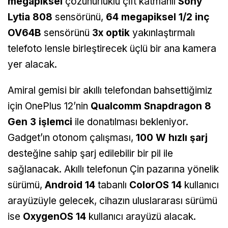
megapiksel
çözünürlüklü çift katmanlı
Sony
Lytia 808
sensörünü,
64 megapiksel 1/2 inç
OV64B
sensörünü
3x optik
yakınlaştırmalı
telefoto lensle birleştirecek üçlü bir ana kamera
yer alacak.
Amiral gemisi bir akıllı telefondan bahsettiğimiz
için OnePlus 12’nin
Qualcomm Snapdragon 8
Gen 3 işlemci
ile donatılması bekleniyor.
Gadget’ın otonom çalışması,
100 W hızlı şarj
desteğine sahip şarj edilebilir bir pil ile
sağlanacak. Akıllı telefonun Çin pazarına yönelik
sürümü,
Android 14
tabanlı
ColorOS 14
kullanıcı
arayüzüyle gelecek, cihazın uluslararası sürümü
ise
OxygenOS 14
kullanıcı arayüzü alacak.