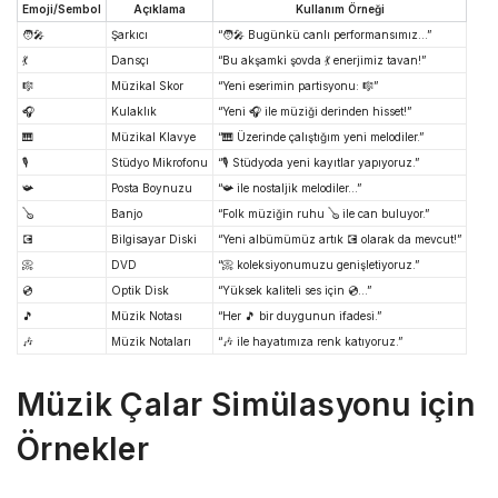
Emoji/Sembol
Açıklama
Kullanım Örneği
🧑‍🎤
Şarkıcı
“🧑‍🎤 Bugünkü canlı performansımız…”
💃
Dansçı
“Bu akşamki şovda 💃 enerjimiz tavan!”
🎼
Müzikal Skor
“Yeni eserimin partisyonu: 🎼”
🎧
Kulaklık
“Yeni 🎧 ile müziği derinden hisset!”
🎹
Müzikal Klavye
“🎹 Üzerinde çalıştığım yeni melodiler.”
🎙️
Stüdyo Mikrofonu
“🎙️ Stüdyoda yeni kayıtlar yapıyoruz.”
📯
Posta Boynuzu
“📯 ile nostaljik melodiler…”
🪕
Banjo
“Folk müziğin ruhu 🪕 ile can buluyor.”
💽
Bilgisayar Diski
“Yeni albümümüz artık 💽 olarak da mevcut!”
📀
DVD
“📀 koleksiyonumuzu genişletiyoruz.”
💿
Optik Disk
“Yüksek kaliteli ses için 💿…”
🎵
Müzik Notası
“Her 🎵 bir duygunun ifadesi.”
🎶
Müzik Notaları
“🎶 ile hayatımıza renk katıyoruz.”
Müzik Çalar Simülasyonu için
Örnekler