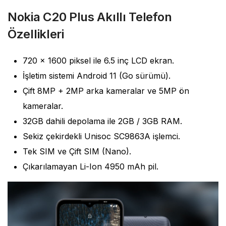
Nokia C20 Plus Akıllı Telefon
Özellikleri
720 x 1600 piksel ile 6.5 inç LCD ekran.
İşletim sistemi Android 11 (Go sürümü).
Çift 8MP + 2MP arka kameralar ve 5MP ön
kameralar.
32GB dahili depolama ile 2GB / 3GB RAM.
Sekiz çekirdekli Unisoc SC9863A işlemci.
Tek SIM ve Çift SIM (Nano).
Çıkarılamayan Li-Ion 4950 mAh pil.