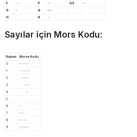
F
..-.
P
.–.
İLE
–..
G
–.
Q
—.-
H
….
R
.-.
Sayılar için Mors Kodu:
Rakam
Morse Kodu
0
– – – –
1
. – – – –
2
.. – – –
3
. . . – –
4
. . . . –
5
. . . . .
6
-. . . .
7
– – . . .
8
– – – . .
9
– – – – .