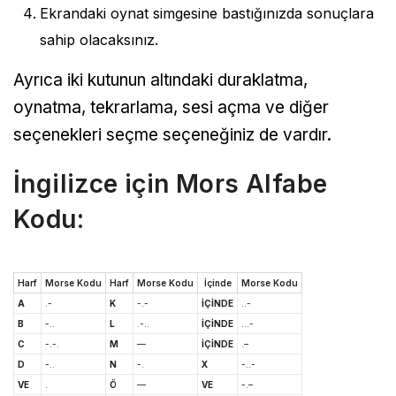
Ekrandaki oynat simgesine bastığınızda sonuçlara
sahip olacaksınız.
Ayrıca iki kutunun altındaki duraklatma,
oynatma, tekrarlama, sesi açma ve diğer
seçenekleri seçme seçeneğiniz de vardır.
İngilizce için Mors Alfabe
Kodu:
Harf
Morse Kodu
Harf
Morse Kodu
İçinde
Morse Kodu
A
.-
K
-.-
İÇİNDE
..-
B
-..
L
.-..
İÇİNDE
…-
C
-.-.
M
—
İÇİNDE
.–
D
-..
N
-.
X
-..-
VE
.
Ö
—
VE
-.–