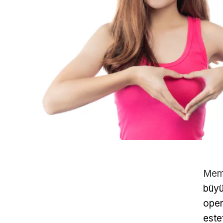
Meme
büyü
oper
este