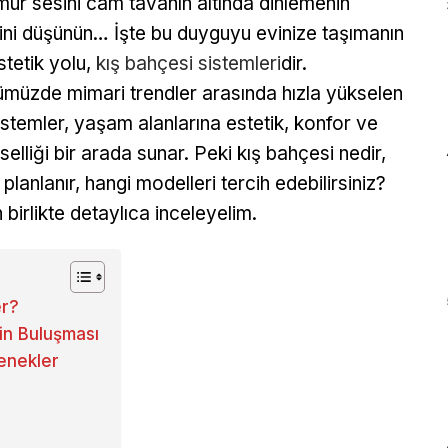
ur sesini cam tavanın altında dinlemenin
ini düşünün… İşte bu duyguyu evinize taşımanın
stetik yolu,
kış bahçesi sistemleri
dir.
müzde mimari trendler arasında hızla yükselen
istemler, yaşam alanlarına estetik, konfor ve
vselliği bir arada sunar. Peki kış bahçesi nedir,
 planlanır, hangi modelleri tercih edebilirsiniz?
n birlikte detaylıca inceleyelim.
er?
ğin Buluşması
enekler