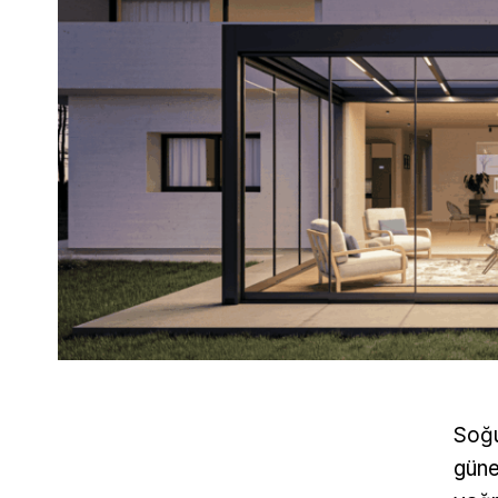
Soğu
güne