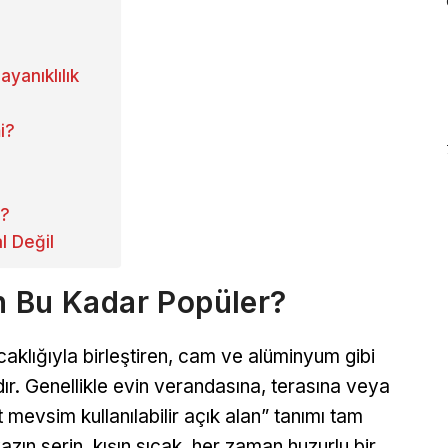
yanıklılık
i?
i?
l Değil
n Bu Kadar Popüler?
aklığıyla birleştiren, cam ve alüminyum gibi
dır. Genellikle evin verandasına, terasına veya
 mevsim kullanılabilir açık alan” tanımı tam
azın serin, kışın sıcak, her zaman huzurlu bir