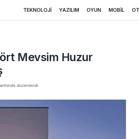
TEKNOLOJİ
YAZILIM
OYUN
MOBİL
OT
 Dört Mevsim Huzur
ş
tarihinde düzenlendi