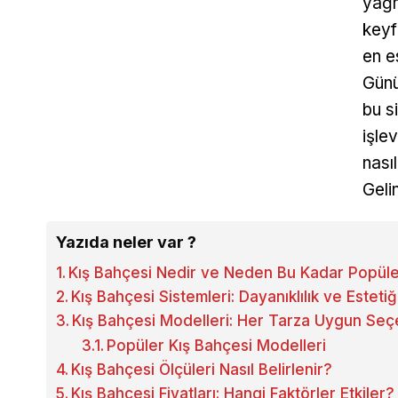
yağm
keyf
en e
Günü
bu s
işle
nasıl
Geli
Yazıda neler var ?
Kış Bahçesi Nedir ve Neden Bu Kadar Popül
Kış Bahçesi Sistemleri: Dayanıklılık ve Esteti
Kış Bahçesi Modelleri: Her Tarza Uygun Seç
Popüler Kış Bahçesi Modelleri
Kış Bahçesi Ölçüleri Nasıl Belirlenir?
Kış Bahçesi Fiyatları: Hangi Faktörler Etkiler?