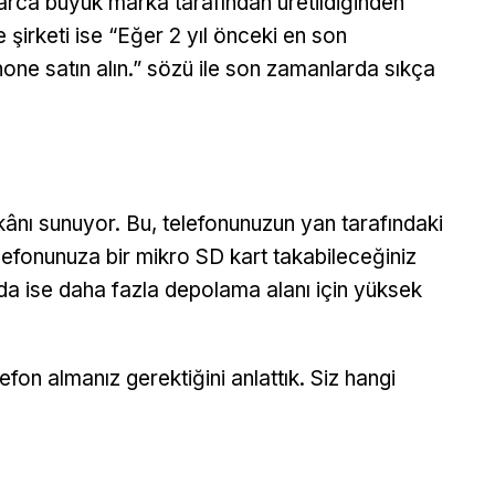
larca büyük marka tarafından üretildiğinden
 şirketi ise “Eğer 2 yıl önceki en son
iPhone satın alın.” sözü ile son zamanlarda sıkça
imkânı sunuyor. Bu, telefonunuzun yan tarafındaki
lefonunuza bir mikro SD kart takabileceğiniz
da ise daha fazla depolama alanı için yüksek
fon almanız gerektiğini anlattık. Siz hangi