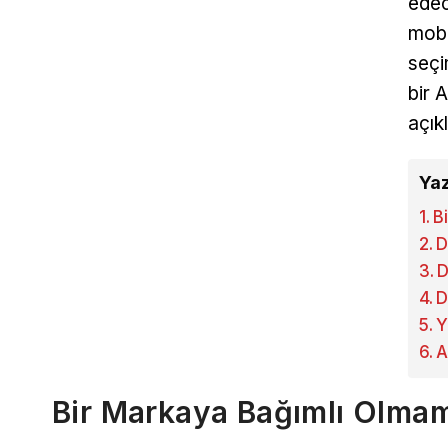
edec
mobi
seçi
bir 
açık
Yaz
B
D
D
D
Y
A
Bir Markaya Bağımlı Olma