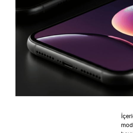
İçer
mode