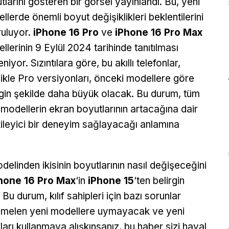
tlarını gösteren bir görsel yayınlandı. Bu, yeni
llerde önemli boyut değişiklikleri beklentilerini
uluyor.
iPhone 16 Pro
ve
iPhone 16 Pro Max
llerinin 9 Eylül 2024 tarihinde tanıtılması
niyor. Sızıntılara göre, bu akıllı telefonlar,
likle Pro versiyonları, önceki modellere göre
rgin şekilde daha büyük olacak. Bu durum, tüm
 modellerin ekran boyutlarının artacağına dair
etkileyici bir deneyim sağlayacağı anlamına
elinden ikisinin boyutlarının nasıl değişeceğini
hone 16 Pro Max
‘in
iPhone 15
‘ten belirgin
u durum, kılıf sahipleri için bazı sorunlar
htemelen yeni modellere uymayacak ve yeni
ıfları kullanmaya alışkınsanız, bu haber sizi hayal