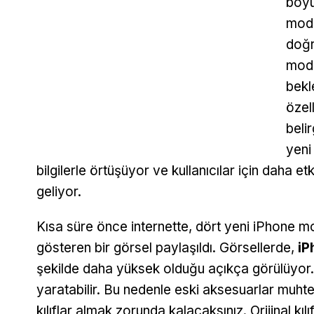
boyu
mode
doğr
mode
bekle
özel
beli
yeni
bilgilerle örtüşüyor ve kullanıcılar için daha 
geliyor.
Kısa süre önce internette, dört yeni iPhone mod
gösteren bir görsel paylaşıldı. Görsellerde,
iP
şekilde daha yüksek olduğu açıkça görülüyor. B
yaratabilir. Bu nedenle eski aksesuarlar mu
kılıflar almak zorunda kalacaksınız. Orijinal kıl