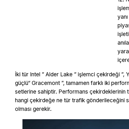
işle
yanı
piya
işle
anıl
yara
içer
İki tür Intel ” Alder Lake ” işlemci çekirdeği
güçlü“ Gracemont ”, tamamen farklı iki performa
setlerine sahiptir. Performans çekirdeklerinin
hangi çekirdeğe ne tür trafik gönderileceğini 
olması gerekir.