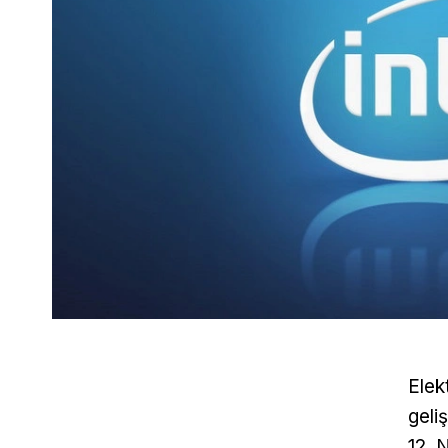
Elek
geliş
12. 