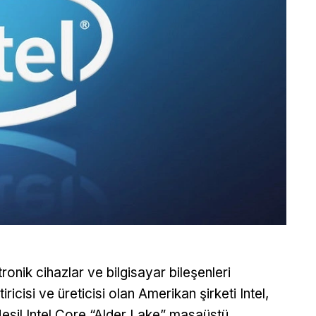
tronik cihazlar ve bilgisayar bileşenleri
tiricisi ve üreticisi olan Amerikan şirketi Intel,
Nesil Intel Core “Alder Lake” masaüstü