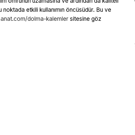
ım ömrünün uzamasına ve ardından da kaliteli
bu noktada etkili kullanımın öncüsüdür. Bu ve
sanat.com/dolma-kalemler
sitesine göz