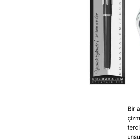
Bir 
çizme
terc
unsu