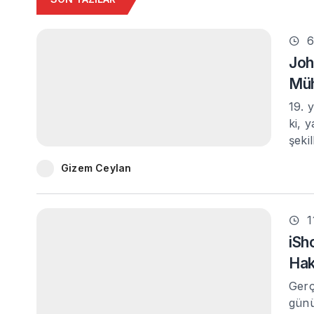
6
Joh
Müh
19. 
ki, 
şeki
Gizem Ceylan
1
iSh
Hak
Gerç
günü