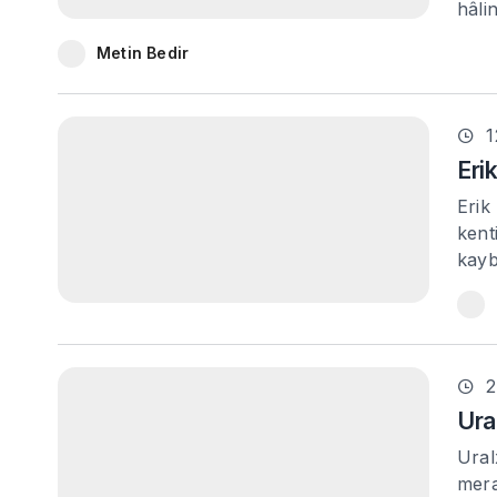
hâli
Metin Bedir
1
Eri
Erik
kent
kayb
2
Ura
Ural
mera