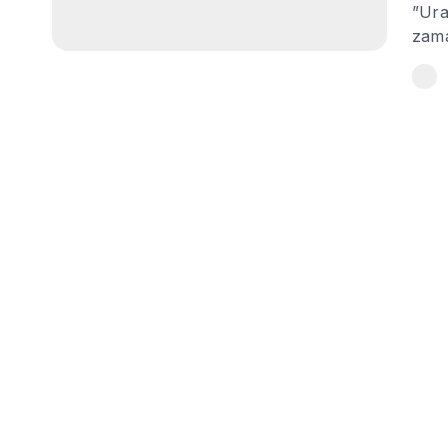
”Ura
zam