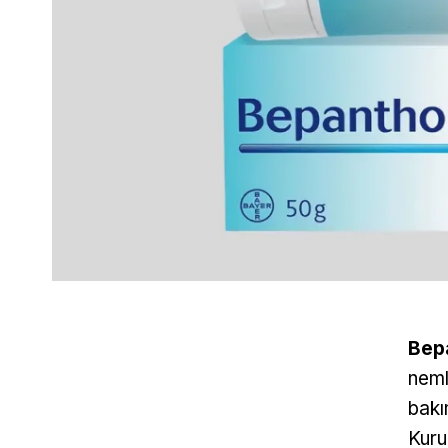
Bep
neml
bakı
Kuru