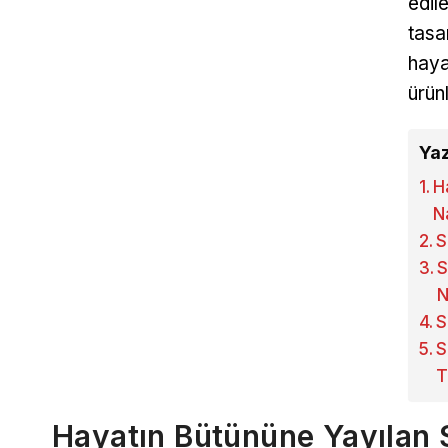
edil
tasa
haya
ürün
Yaz
H
N
S
S
N
S
S
T
Hayatın Bütününe Yayılan 