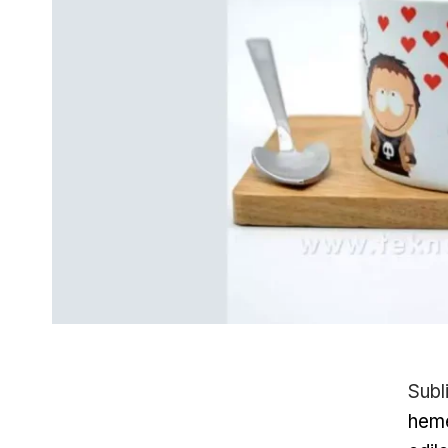
Subl
heme