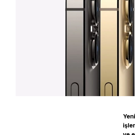
Yeni
işle
ve e