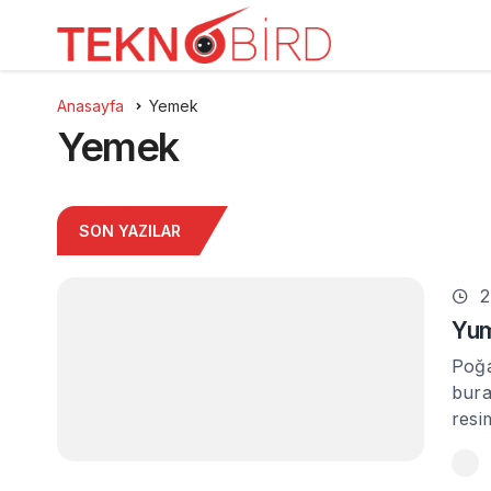
Anasayfa
Yemek
Yemek
SON YAZILAR
2
Yum
Poğa
bura
resi