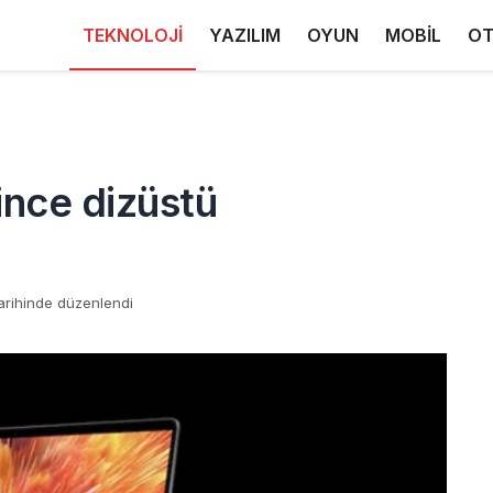
TEKNOLOJİ
YAZILIM
OYUN
MOBİL
OT
ince dizüstü
arihinde düzenlendi