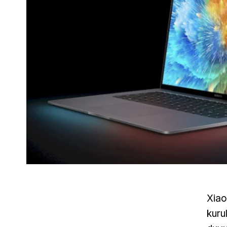
Xiao
kuru