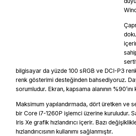
duyu
Wind
Çapr
doku
içer
sahi
serti
bilgisayar da yüzde 100 sRGB ve DCI-P3 renk 
renk gösterimi desteğinden bahsediyoruz. Day
sorumludur. Ekran, kapsama alanının %90’ını 
Maksimum yapılandırmada, dört üretken ve seki
bir Core i7-1260P işlemci üzerine kuruludur. Sa
Iris Xe grafik hızlandırıcı içerir. Bazı değişik
hızlandırıcısının kullanımı sağlanmıştır.