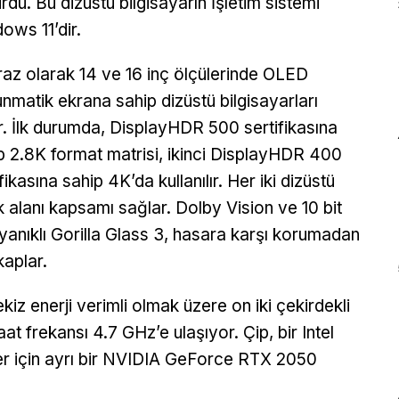
rdu. Bu dizüstü bilgisayarın İşletim sistemi
ows 11’dir.
az olarak 14 ve 16 inç ölçülerinde OLED
nmatik ekrana sahip dizüstü bilgisayarları
ir. İlk durumda, DisplayHDR 500 sertifikasına
p 2.8K format matrisi, ikinci DisplayHDR 400
fikasına sahip 4K’da kullanılır. Her iki dizüstü
alanı kapsamı sağlar. Dolby Vision ve 10 bit
anıklı Gorilla Glass 3, hasara karşı korumadan
kaplar.
z enerji verimli olmak üzere on iki çekirdekli
at frekansı 4.7 GHz’e ulaşıyor. Çip, bir Intel
likler için ayrı bir NVIDIA GeForce RTX 2050