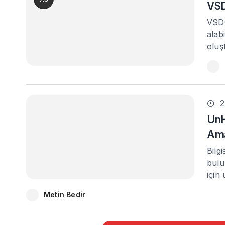
VSD
VSDC
alabi
oluş
2
UnH
Ama
Bilgi
bulu
için
Metin Bedir