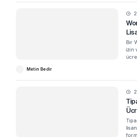
2
Won
Lis
Bir 
izin
ücre
Metin Bedir
2
Tip
Ücr
Tipa
lisa
form