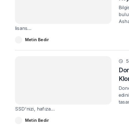
Bilg
bulu
Asha
lisans…
Metin Bedir
5
Don
Klo
Done
edin
tasa
SSD'nizi, hafıza…
Metin Bedir