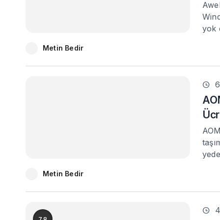
AweE
Wind
yok 
Metin Bedir
6
AOM
Ücr
AOME
taşı
yede
Metin Bedir
4
7.8