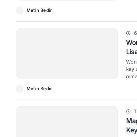
Metin Bedir
6
Won
Lis
Wond
key 
olma
Metin Bedir
1
Mag
Ke