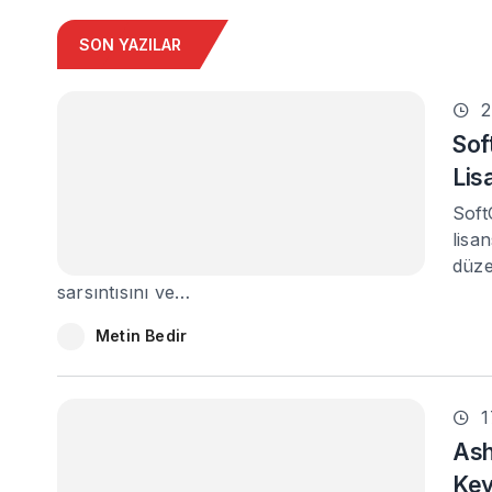
SON YAZILAR
2
Sof
Lis
Soft
lisa
düze
sarsıntısını ve…
Metin Bedir
1
Ash
Ke