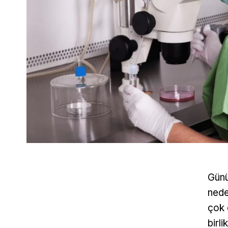
Günü
nede
çok 
birli