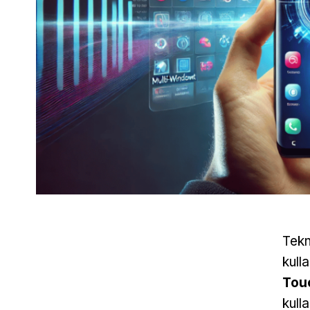
Tekn
kull
Tou
kull