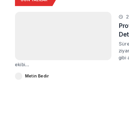
2
Pro
Det
Süre
ziya
gibi
ekibi…
Metin Bedir