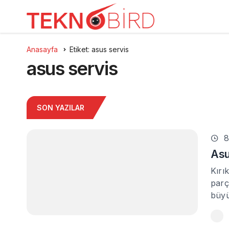
Anasayfa
Etiket: asus servis
asus servis
SON YAZILAR
8
Asu
Kırı
parç
büyü