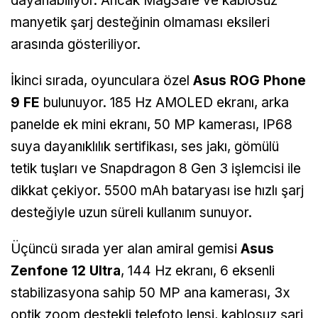
dayanabiliyor. Ancak MagSafe ve kablosuz
manyetik şarj desteğinin olmaması eksileri
arasında gösteriliyor.
İkinci sırada, oyunculara özel
Asus ROG Phone
9 FE
bulunuyor. 185 Hz AMOLED ekranı, arka
panelde ek mini ekranı, 50 MP kamerası, IP68
suya dayanıklılık sertifikası, ses jakı, gömülü
tetik tuşları ve Snapdragon 8 Gen 3 işlemcisi ile
dikkat çekiyor. 5500 mAh bataryası ise hızlı şarj
desteğiyle uzun süreli kullanım sunuyor.
Üçüncü sırada yer alan amiral gemisi
Asus
Zenfone 12 Ultra
, 144 Hz ekranı, 6 eksenli
stabilizasyona sahip 50 MP ana kamerası, 3x
optik zoom destekli telefoto lensi, kablosuz şarj