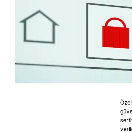
Özel
güve
serti
veri