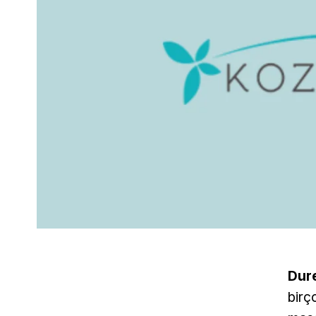
Dur
birço