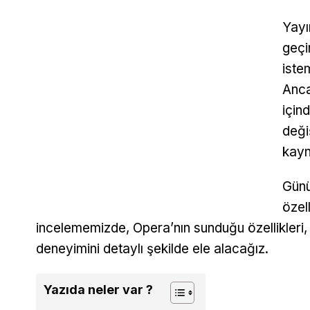
Yayı
geçi
iste
Anca
için
deği
kayn
Günü
özel
incelememizde, Opera’nın sunduğu özellikleri, 
deneyimini detaylı şekilde ele alacağız.
Yazıda neler var ?