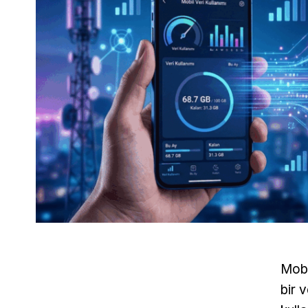
Mobi
bir v