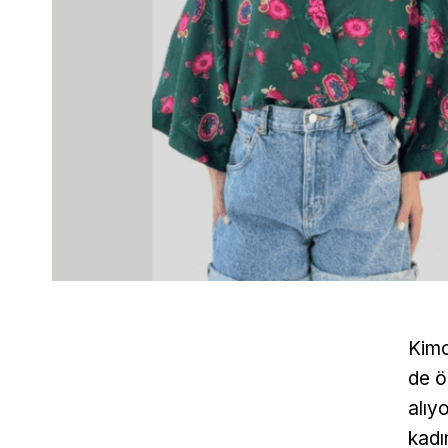
Kimo
de ö
alıy
kadı