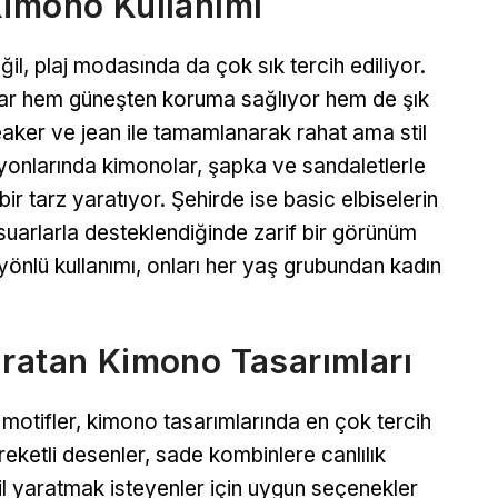
Kimono Kullanımı
l, plaj modasında da çok sık tercih ediliyor.
olar hem güneşten koruma sağlıyor hem de şık
sneaker ve jean ile tamamlanarak rahat ama stil
asyonlarında kimonolar, şapka ve sandaletlerle
 tarz yaratıyor. Şehirde ise basic elbiselerin
esuarlarla desteklendiğinde zarif bir görünüm
önlü kullanımı, onları her yaş grubundan kadın
aratan Kimono Tasarımları
 motifler, kimono tasarımlarında en çok tercih
areketli desenler, sade kombinlere canlılık
til yaratmak isteyenler için uygun seçenekler