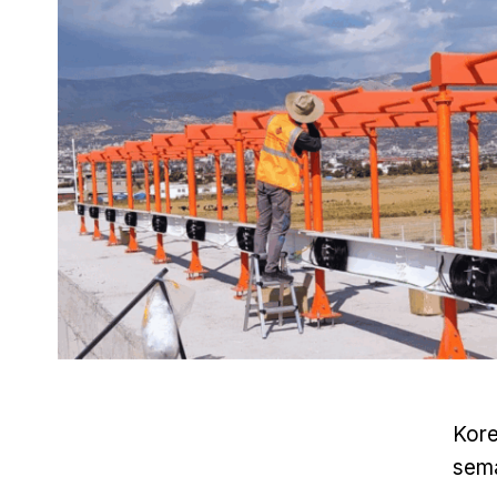
Kore
sema