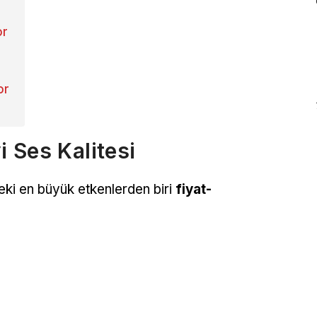
or
or
 Ses Kalitesi
deki en büyük etkenlerden biri
fiyat-