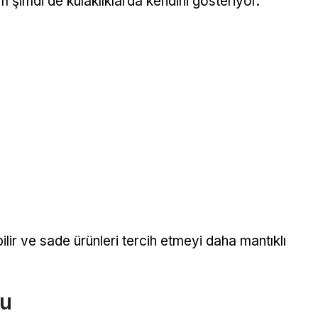
im şimdi de kulaklıklarda kendini gösteriyor.
ilir ve sade ürünleri tercih etmeyi daha mantıklı
du