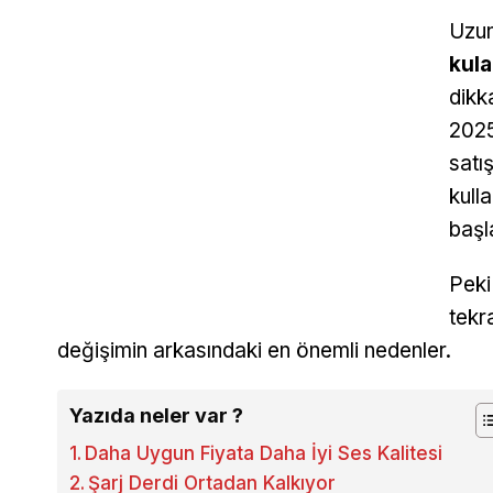
Uzun
kula
dikk
2025
satı
kull
başl
Peki
tekr
değişimin arkasındaki en önemli nedenler.
Yazıda neler var ?
Daha Uygun Fiyata Daha İyi Ses Kalitesi
Şarj Derdi Ortadan Kalkıyor