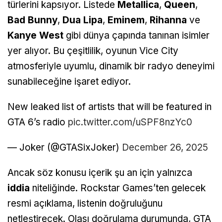
türlerini kapsıyor. Listede
Metallica
,
Queen
,
Bad Bunny
,
Dua Lipa
,
Eminem
,
Rihanna
ve
Kanye West
gibi dünya çapında tanınan isimler
yer alıyor. Bu çeşitlilik, oyunun Vice City
atmosferiyle uyumlu, dinamik bir radyo deneyimi
sunabileceğine işaret ediyor.
New leaked list of artists that will be featured in
GTA 6’s radio
pic.twitter.com/uSPF8nzYc0
— Joker (@GTASixJoker)
December 26, 2025
Ancak söz konusu içerik şu an için yalnızca
iddia
niteliğinde. Rockstar Games’ten gelecek
resmi açıklama, listenin doğruluğunu
netleştirecek. Olası doğrulama durumunda, GTA