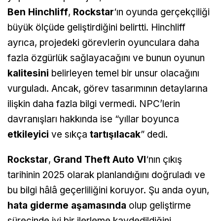
Ben
Hinchliff
,
Rockstar
‘ın oyunda gerçekçiliği
büyük ölçüde geliştirdiğini belirtti. Hinchliff
ayrıca, projedeki görevlerin oyunculara daha
fazla özgürlük sağlayacağını ve bunun oyunun
kalitesini
belirleyen temel bir unsur olacağını
vurguladı. Ancak, görev tasarımının detaylarına
ilişkin daha fazla bilgi vermedi. NPC’lerin
davranışları hakkında ise “yıllar boyunca
etkileyici
ve sıkça
tartışılacak
” dedi.
Rockstar
,
Grand Theft
Auto VI
‘nın çıkış
tarihinin 2025 olarak planlandığını doğruladı ve
bu bilgi hâlâ geçerliliğini koruyor. Şu anda oyun,
hata giderme aşamasında
olup geliştirme
sürecinde iyi bir ilerleme kaydedildiğini