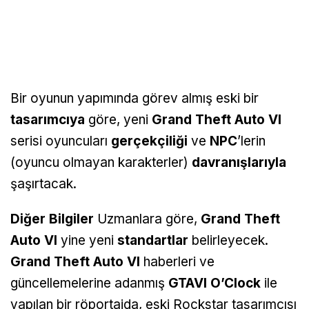
Bir oyunun yapımında görev almış eski bir
tasarımcıya
göre, yeni
Grand Theft Auto VI
serisi oyuncuları
gerçekçiliği
ve
NPC
’lerin
(oyuncu olmayan karakterler)
davranışlarıyla
şaşırtacak.
Diğer Bilgiler
Uzmanlara göre,
Grand Theft
Auto VI
yine yeni
standartlar
belirleyecek.
Grand Theft Auto VI
haberleri ve
güncellemelerine adanmış
GTAVI O’Clock
ile
yapılan bir röportajda, eski Rockstar tasarımcısı