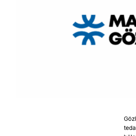
Gözl
tedav