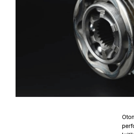
Otom
perf