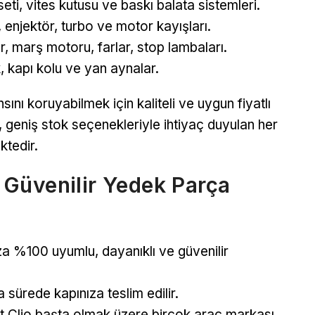
ti, vites kutusu ve baskı balata sistemleri.
i, enjektör, turbo ve motor kayışları.
r, marş motoru, farlar, stop lambaları.
kapı kolu ve yan aynalar.
sını koruyabilmek için kaliteli ve uygun fiyatlı
, geniş stok seçenekleriyle ihtiyaç duyulan her
ktedir.
ve Güvenilir Yedek Parça
za %100 uyumlu, dayanıklı ve güvenilir
sa sürede kapınıza teslim edilir.
lt Clio başta olmak üzere birçok araç markası