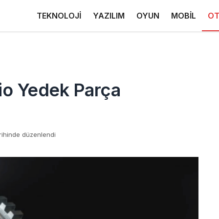
TEKNOLOJİ
YAZILIM
OYUN
MOBİL
OT
lio Yedek Parça
rihinde düzenlendi