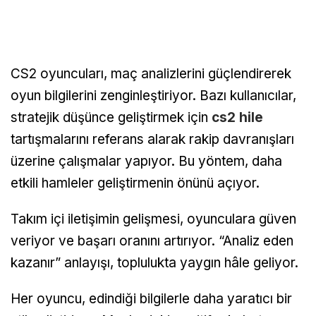
CS2 oyuncuları, maç analizlerini güçlendirerek
oyun bilgilerini zenginleştiriyor. Bazı kullanıcılar,
stratejik düşünce geliştirmek için
cs2 hile
tartışmalarını referans alarak rakip davranışları
üzerine çalışmalar yapıyor. Bu yöntem, daha
etkili hamleler geliştirmenin önünü açıyor.
Takım içi iletişimin gelişmesi, oyunculara güven
veriyor ve başarı oranını artırıyor. “Analiz eden
kazanır” anlayışı, toplulukta yaygın hâle geliyor.
Her oyuncu, edindiği bilgilerle daha yaratıcı bir