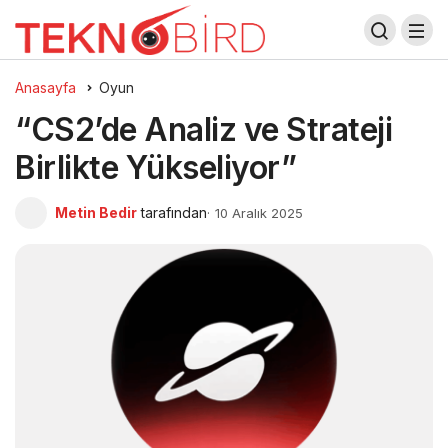
Anasayfa
Oyun
“CS2’de Analiz ve Strateji
Birlikte Yükseliyor”
Metin Bedir
tarafından
10 Aralık 2025